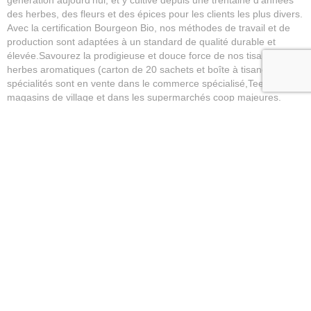
génération aujourd’hui, et y cultive depuis une trentaine d’années
des herbes, des fleurs et des épices pour les clients les plus divers.
Avec la certification Bourgeon Bio, nos méthodes de travail et de
production sont adaptées à un standard de qualité durable et
élevée.Savourez la prodigieuse et douce force de nos tisanes aux
herbes aromatiques (carton de 20 sachets et boîte à tisane). Nos
spécialités sont en vente dans le commerce spécialisé,Teebox aux
magasins de village et dans les supermarchés coop majeures.