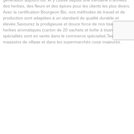
génération aujourd’hui, et y cultive depuis une trentaine d’années
des herbes, des fleurs et des épices pour les clients les plus divers.
Avec la certification Bourgeon Bio, nos méthodes de travail et de
production sont adaptées à un standard de qualité durable et
élevée.Savourez la prodigieuse et douce force de nos tisanes aux
herbes aromatiques (carton de 20 sachets et boîte à tisane). Nos
spécialités sont en vente dans le commerce spécialisé,Teebox aux
magasins de village et dans les supermarchés coop majeures.